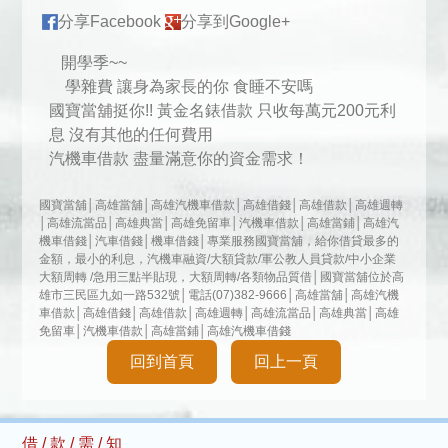
分享Facebook
分享到Google+
開學季~~
學雜費 讓身為家長的你 食睡不安嗎
國寶當舖挺你!! 黃金名錶借款 只收每萬元200元利
息 沒有其他的任何費用
汽機車借款 盡量滿意你的資金需求！
國寶當舖│高雄當舖│高雄汽機車借款│高雄借錢│高雄借款│高雄週轉
│高雄流當品│高雄典當│高雄免留車│汽機車借款│高雄當鋪│高雄汽
機車借錢│汽車借錢│機車借錢│專業服務國寶當舖，給你借貸最多的
金額，最小的利息，汽機車融資/大額貸款/軍公教人員貸款/中小企業
大額周轉 /急用三點半貼現，大額周轉/各類物品質借│國寶當舖位於高
雄市三民區九如一路532號│電話(07)382-9666│高雄當舖│高雄汽機
車借款│高雄借錢│高雄借款│高雄週轉│高雄流當品│高雄典當│高雄
免留車│汽機車借款│高雄當鋪│高雄汽機車借錢
回到首頁
回上一頁
借 / 款 / 需 / 知