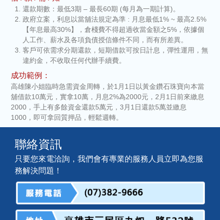
還款期數：最低3期 – 最長60期 (每月為一期計算)。
政府立案，利息以當舖法規定為準 : 月息最低1% ~ 最高2.5%
【年息最高30%】，倉棧費不得超過收當金額之5%，依據個
人工作、薪水及各項負債授信條件不同，而有所差異。
客戶可依需求分期還款，短期借款可按日計息，彈性運用，無
違約金，不收取任何代辦手續費。
成功範例：
高雄陳小姐臨時急需資金周轉，於1月1日以黃金鑽石珠寶向本當
舖借款10萬元，實拿10萬，月息2%為2000元，2月1日前來繳息
2000，手上有多餘資金還款5萬元，3月1日還款5萬並繳息
1000，即可拿回質押品，輕鬆週轉。
聯絡資訊
只要您來電洽詢，我們會有專業的服務人員立即為您服
務解決問題！