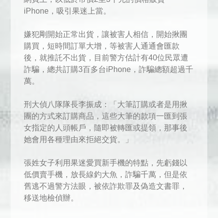
iPhone，吸引果迷上當。
嫌犯剛開始正常出貨，讓被害人相信，開始揪團
購買，短時間訂單大增，等被害人通通會匯款
後，就推託不出貨，目前警方估計有40位民眾遭
詐騙，總共訂購3百多台iPhone，詐騙總額超過千
萬。
刑大偵八隊隊長李振成：「大筆訂購或者是用揪
團的方式來訂購商品，這些大筆的款項一匯到張
女指定的人頭帳戶，隨即被轉匯或提領，那事後
她會用各種理由來拒絕交貨。」
張姓女子利用果迷愛買新手機的特點，先虧錢以
低價賣手機，放長線釣大魚，詐騙千萬，但是依
舊逃不過警方法眼，被依詐欺罪及偽造文書罪，
移送地檢偵辦。