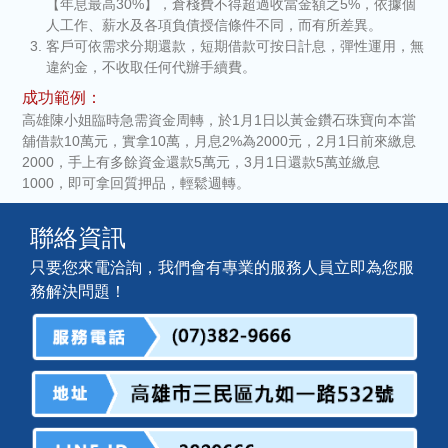
【年息最高30%】，倉棧費不得超過收當金額之5%，依據個
人工作、薪水及各項負債授信條件不同，而有所差異。
客戶可依需求分期還款，短期借款可按日計息，彈性運用，無
違約金，不收取任何代辦手續費。
成功範例：
高雄陳小姐臨時急需資金周轉，於1月1日以黃金鑽石珠寶向本當
舖借款10萬元，實拿10萬，月息2%為2000元，2月1日前來繳息
2000，手上有多餘資金還款5萬元，3月1日還款5萬並繳息
1000，即可拿回質押品，輕鬆週轉。
聯絡資訊
只要您來電洽詢，我們會有專業的服務人員立即為您服
務解決問題！