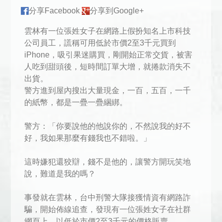
分享Facebook
分享到Google+
雲林有一位張姓女子在網路上假扮知名上市科技
公司員工，謊稱可用低於市價2至3千元買到
iPhone，吸引果迷購買，剛開始正常交貨，被害
人吃到甜頭後，短時間訂單大增，就捲款消失不
出貨。
警方進到屋內搜出大量現金，一百，五百，一千
的紙幣，都是一疊一疊綑綁。
警方：「你要說他的他說你的，不然說我的好不
好，我如果那麼有錢我也不錯啦。」
這時嫌犯還狡辯，錢不是他的，讓警方開玩笑地
說，難道是我的嗎？
事發就在雲林，台中刑警大隊接獲情資有網路詐
騙，開始佈線追查，發現有一位張姓女子在社群
網頁上，以低於市價2至3千元的價格販賣