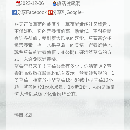
2022-12-06
優活健康網
分享Facebook
分享到Google+
冬天正值草莓的盛產季，草莓鮮嫩多汁又嬌貴，
不僅好吃，它的營養價值高、熱量低，更對身體
有許多益處，受到廣大民眾的喜愛。草莓富含多
種營養素，有「水果皇后」的美稱，營養師特地
說明草莓的營養價值，並公開正確清洗草莓的方
式，以避免吃進農藥。
草莓季節來了！草莓熱量有多少，你清楚嗎？營
養師高敏敏在臉書粉絲頁表示，營養師常說的「1
份草莓」相當於小型草莓16小顆或中型草莓10小
顆，就等同於1份水果量。1次吃1份，大約是熱量
60大卡以及碳水化合物15公克。
轉自此處