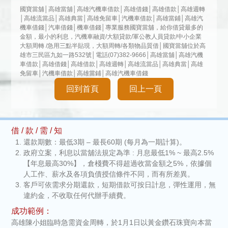
國寶當舖│高雄當舖│高雄汽機車借款│高雄借錢│高雄借款│高雄週轉
│高雄流當品│高雄典當│高雄免留車│汽機車借款│高雄當鋪│高雄汽
機車借錢│汽車借錢│機車借錢│專業服務國寶當舖，給你借貸最多的
金額，最小的利息，汽機車融資/大額貸款/軍公教人員貸款/中小企業
大額周轉 /急用三點半貼現，大額周轉/各類物品質借│國寶當舖位於高
雄市三民區九如一路532號│電話(07)382-9666│高雄當舖│高雄汽機
車借款│高雄借錢│高雄借款│高雄週轉│高雄流當品│高雄典當│高雄
免留車│汽機車借款│高雄當鋪│高雄汽機車借錢
回到首頁
回上一頁
借 / 款 / 需 / 知
還款期數：最低3期 – 最長60期 (每月為一期計算)。
政府立案，利息以當舖法規定為準 : 月息最低1% ~ 最高2.5%
【年息最高30%】，倉棧費不得超過收當金額之5%，依據個
人工作、薪水及各項負債授信條件不同，而有所差異。
客戶可依需求分期還款，短期借款可按日計息，彈性運用，無
違約金，不收取任何代辦手續費。
成功範例：
高雄陳小姐臨時急需資金周轉，於1月1日以黃金鑽石珠寶向本當