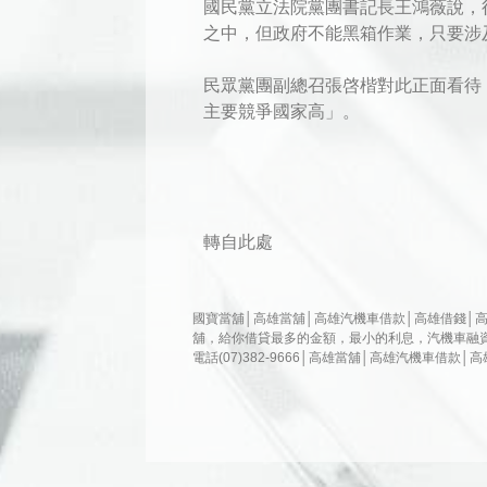
國民黨立法院黨團書記長王鴻薇說，
之中，但政府不能黑箱作業，只要涉
民眾黨團副總召張啓楷對此正面看待
主要競爭國家高」。
轉自此處
國寶當舖│高雄當舖│高雄汽機車借款│高雄借錢│
舖，給你借貸最多的金額，最小的利息，汽機車融資/
電話(07)382-9666│高雄當舖│高雄汽機車